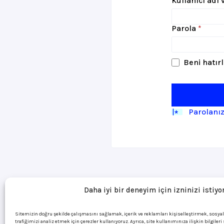
Kullanıcı adı
Gerek
Parola
*
Beni hatır
Parolanı
Daha iyi bir deneyim için izninizi istiyo
Sitemizin doğru şekilde çalışmasını sağlamak, içerik ve reklamları kişiselleştirmek, sosya
trafiğimizi analiz etmek için çerezler kullanıyoruz. Ayrıca, site kullanımınıza ilişkin bilgiler