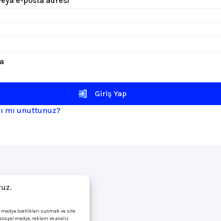
 veya e-posta adresi
*
li
la
Giriş Yap
zı mı unuttunuz?
ruz.
l medya özellikleri sunmak ve site
i sosyal medya, reklam ve analiz