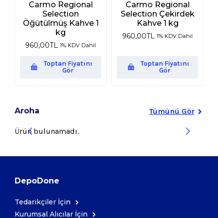
Carmo Regional
Carmo Regional
Selection
Selection Çekirdek
Öğütülmüş Kahve 1
Kahve 1 kg
kg
960,00
TL
1% KDV Dahil
960,00
TL
1% KDV Dahil
Toptan Fiyatını
Toptan Fiyatını
Gör
Gör
Aroha
Tümünü Gör
Ürün bulunamadı.
DepoDone
Tedarikçiler İçin
Kurumsal Alıcılar İçin