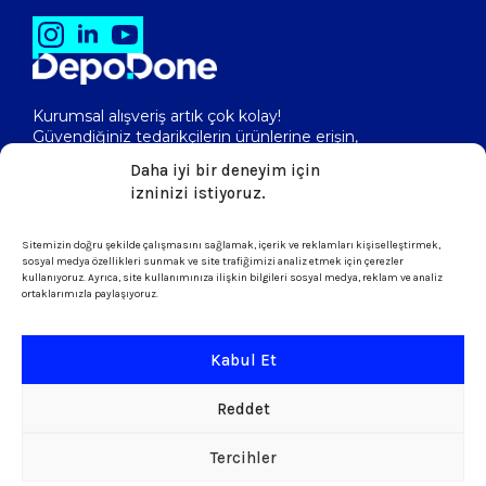
Kurumsal alışveriş artık çok kolay!
Güvendiğiniz tedarikçilerin ürünlerine erişin,
toptan fiyatlarını görerek, kolayca satın alın!
Daha iyi bir deneyim için
izninizi istiyoruz.
Sitemizin doğru şekilde çalışmasını sağlamak, içerik ve reklamları kişiselleştirmek,
isletme@depodone.com
sosyal medya özellikleri sunmak ve site trafiğimizi analiz etmek için çerezler
kullanıyoruz. Ayrıca, site kullanımınıza ilişkin bilgileri sosyal medya, reklam ve analiz
ortaklarımızla paylaşıyoruz.
+90 (539) 301 95 33
Kabul Et
Şartlar ve Koşullar
Reddet
KVKK & Çerez Politikası
Tercihler
Copyright © 2026 DepoDone. Tüm Hakları sakldır.