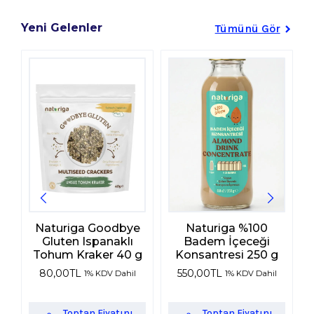
Yeni Gelenler
Tümünü Gör
Naturiga Goodbye
Naturiga %100
Gluten Ispanaklı
Badem İçeceği
Tohum Kraker 40 g
Konsantresi 250 g
80,00
TL
550,00
TL
1% KDV Dahil
1% KDV Dahil
Toptan Fiyatını
Toptan Fiyatını