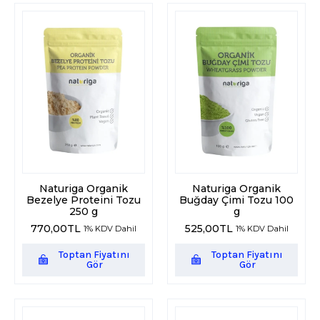
Naturiga Organik
Naturiga Organik
Bezelye Proteini Tozu
Buğday Çimi Tozu 100
250 g
g
770,00
TL
525,00
TL
1% KDV Dahil
1% KDV Dahil
Toptan Fiyatını
Toptan Fiyatını
Gör
Gör