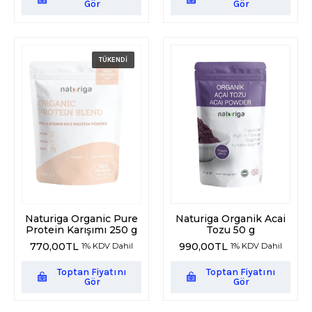
Gör
Gör
Naturiga Organic Pure
Naturiga Organik Acai
Protein Karışımı 250 g
Tozu 50 g
770,00
TL
990,00
TL
1% KDV Dahil
1% KDV Dahil
Toptan Fiyatını
Toptan Fiyatını
Gör
Gör