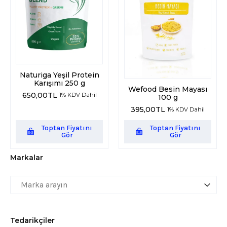
Naturiga Yeşil Protein
Karışımı 250 g
Wefood Besin Mayası
650,00
TL
1% KDV Dahil
100 g
395,00
TL
1% KDV Dahil
Toptan Fiyatını
Toptan Fiyatını
Gör
Gör
Markalar
Markalar
Markalar
Markalar
Tedarikçiler