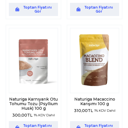
Toptan Fiyatını
Toptan Fiyatını
Gör
Gör
Naturiga Karnıyarık Otu
Naturiga Macaccino
Tohumu Tozu (Psyllium
Karışımı 100 g
Husk) 100 g
310,00
TL
1% KDV Dahil
300,00
TL
1% KDV Dahil
Toptan Fiyatını
Toptan Fiyatını