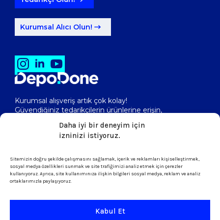
Kurumsal Alıcı Olun!
Kurumsal alışveriş artık çok kolay!
Güvendiğiniz tedarikçilerin ürünlerine erişin,
toptan fiyatlarını görerek, kolayca satın alın!
Daha iyi bir deneyim için
izninizi istiyoruz.
Sitemizin doğru şekilde çalışmasını sağlamak, içerik ve reklamları kişiselleştirmek,
isletme@depodone.com
sosyal medya özellikleri sunmak ve site trafiğimizi analiz etmek için çerezler
kullanıyoruz. Ayrıca, site kullanımınıza ilişkin bilgileri sosyal medya, reklam ve analiz
ortaklarımızla paylaşıyoruz.
+90 (539) 301 95 33
Kabul Et