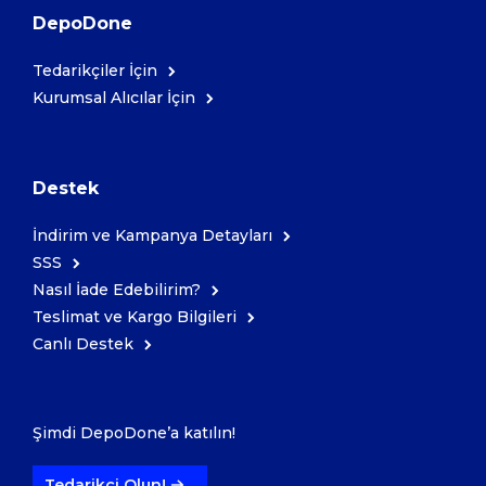
DepoDone
Kozmetik
Tedarikçiler İçin
Kurumsal Alıcılar İçin
Paket Servis Ürünleri
Destek
İndirim ve Kampanya Detayları
SSS
Nasıl İade Edebilirim?
Teslimat ve Kargo Bilgileri
Canlı Destek
Şimdi DepoDone’a katılın!
Tedarikçi Olun!