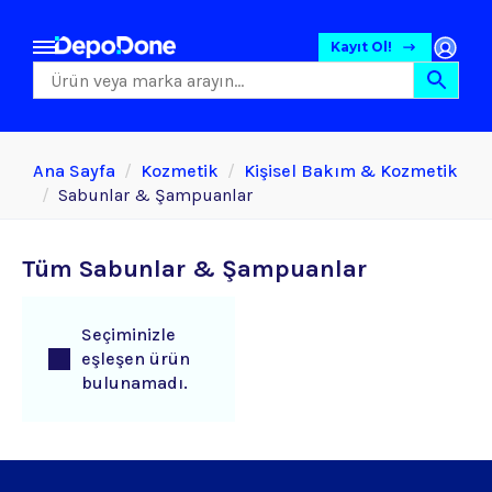
Kayıt Ol!
Ana Sayfa
Kozmetik
Kişisel Bakım & Kozmetik
Sabunlar & Şampuanlar
Tüm Sabunlar & Şampuanlar
Seçiminizle
eşleşen ürün
bulunamadı.
Gıda