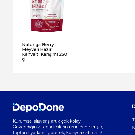
Naturiga Berry
Meyveli Hazır
Kahvaltı Karışımı 250
g
T
Kurumsal alışveriş artık çok kolay!
Güvendiğiniz tedarikçilerin ürünlerine erişin,
K
toptan fiyatlarını görerek, kolayca satın alın!