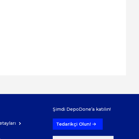
Şimdi DepoDone’a katılın!
tayları
Tedarikçi Olun!