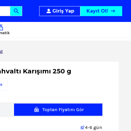
Giriş Yap
Kayıt Ol!
metik
 g
hvaltı Karışımı 250 g
ga
Toptan Fiyatını Gör
4-6 gün