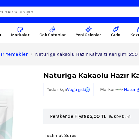
ü
Markalar
Çok Satanlar
Yeni Gelenler
Gıda
Koz
ır Yemekler
Naturiga Kakaolu Hazır Kahvaltı Karışımı 250
Naturiga Kakaolu Hazır Ka
Vega gida
Tedarikçi:
Marka:
Naturi
Perakende Fiyat:
295,00
TL
1% KDV Dahil
Teslimat Süresi