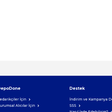
DepoDone
Destek
edarikçiler İçin
İndirim ve Kampanya De
urumsal Alıcılar İçin
SSS
Nasıl İade Edebilirim?