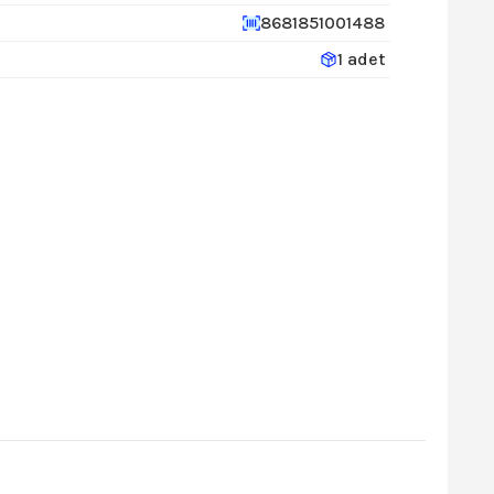
8681851001488
1 adet