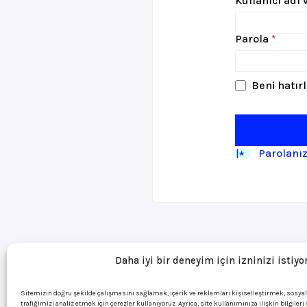
Kullanıcı adı
Gerek
Parola
*
Beni hatır
Parolanı
Daha iyi bir deneyim için izninizi istiyo
Sitemizin doğru şekilde çalışmasını sağlamak, içerik ve reklamları kişiselleştirmek, sosya
trafiğimizi analiz etmek için çerezler kullanıyoruz. Ayrıca, site kullanımınıza ilişkin bilgiler