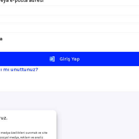
 veya e-posta adresi
*
li
la
Giriş Yap
zı mı unuttunuz?
ruz.
l medya özellikleri sunmak ve site
i sosyal medya, reklam ve analiz