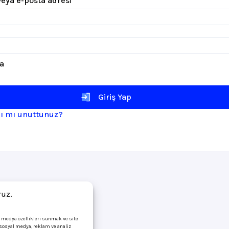
 veya e-posta adresi
*
li
la
Giriş Yap
zı mı unuttunuz?
ruz.
l medya özellikleri sunmak ve site
i sosyal medya, reklam ve analiz