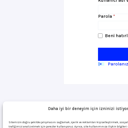
Kullanıcı adı
Gerek
Parola
*
Beni hatır
Parolanı
Daha iyi bir deneyim için izninizi istiyo
Sitemizin doğru şekilde çalışmasını sağlamak, içerik ve reklamları kişiselleştirmek, sosya
trafiğimizi analiz etmek için çerezler kullanıyoruz. Ayrıca, site kullanımınıza ilişkin bilgiler