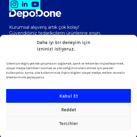
Kurumsal alışveriş artık çok kolay!
Güvendiğiniz tedarikçilerin ürünlerine erişin,
toptan fiyatlarını görerek, kolayca satın alın!
Daha iyi bir deneyim için
izninizi istiyoruz.
Sitemizin doğru şekilde çalışmasını sağlamak, içerik ve reklamları kişiselleştirmek,
isletme@depodone.com
sosyal medya özellikleri sunmak ve site trafiğimizi analiz etmek için çerezler
kullanıyoruz. Ayrıca, site kullanımınıza ilişkin bilgileri sosyal medya, reklam ve analiz
ortaklarımızla paylaşıyoruz.
+90 (539) 301 95 33
Kabul Et
Şartlar ve Koşullar
Reddet
KVKK & Çerez Politikası
Tercihler
Copyright © 2026 DepoDone. Tüm Hakları sakldır.