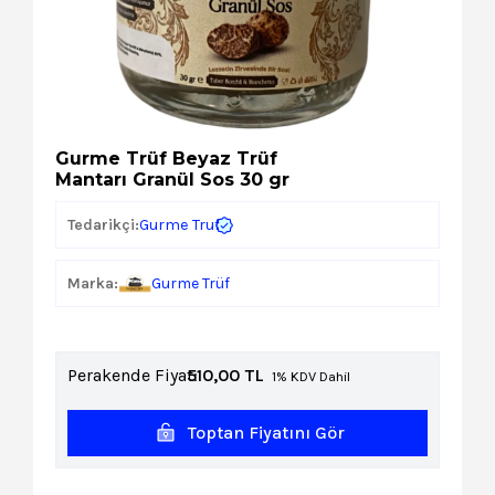
Kozmetik
Paket Servis Ürünleri
Gurme Trüf Beyaz Trüf
Mantarı Granül Sos 30 gr
Gurme Truf
Tedarikçi:
Marka:
Gurme Trüf
Perakende Fiyat:
510,00
TL
1% KDV Dahil
Toptan Fiyatını Gör