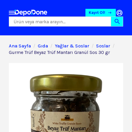
Kayıt Ol!
Ana Sayfa
Gıda
Yağlar & Soslar
Soslar
Gurme Trüf Beyaz Trüf Mantarı Granül Sos 30 gr
Gıda