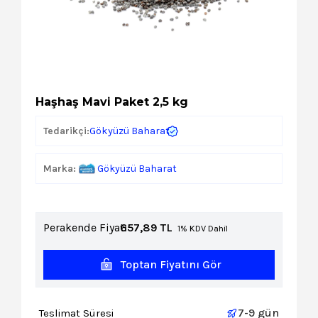
Kozmetik
Paket Servis Ürünleri
Haşhaş Mavi Paket 2,5 kg
Gökyüzü Baharat
Tedarikçi:
Marka:
Gökyüzü Baharat
Perakende Fiyat:
657,89
TL
1% KDV Dahil
Toptan Fiyatını Gör
7-9 gün
Teslimat Süresi