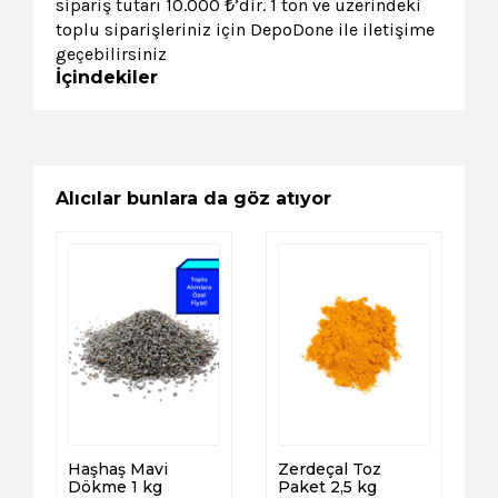
sipariş tutarı 10.000 ₺’dir. 1 ton ve üzerindeki
toplu siparişleriniz için DepoDone ile iletişime
geçebilirsiniz
İçindekiler
Alıcılar bunlara da göz atıyor
Haşhaş Mavi
Zerdeçal Toz
Dökme 1 kg
Paket 2,5 kg