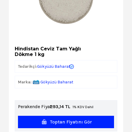
Kozmetik
Paket Servis Ürünleri
Hindistan Ceviz Tam Yağlı
Dökme 1 kg
Gökyüzü Baharat
Tedarikçi:
Marka:
Gökyüzü Baharat
Perakende Fiyat:
293,14
TL
1% KDV Dahil
Toptan Fiyatını Gör