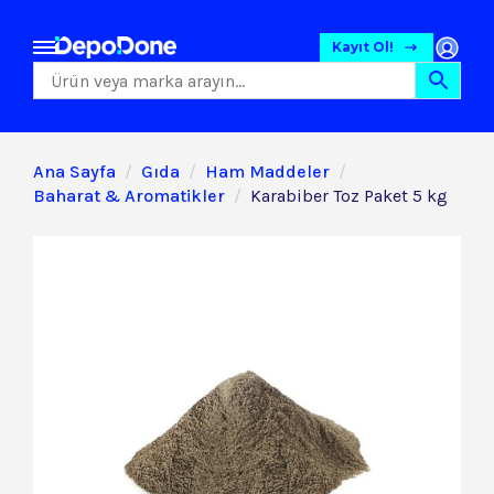
Kayıt Ol!
Ana Sayfa
Gıda
Ham Maddeler
Baharat & Aromatikler
Karabiber Toz Paket 5 kg
Gıda