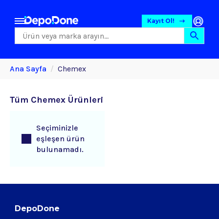
Kayıt Ol!
Ana Sayfa
Chemex
Tüm Chemex Ürünleri
Seçiminizle
eşleşen ürün
bulunamadı.
DepoDone
Gıda