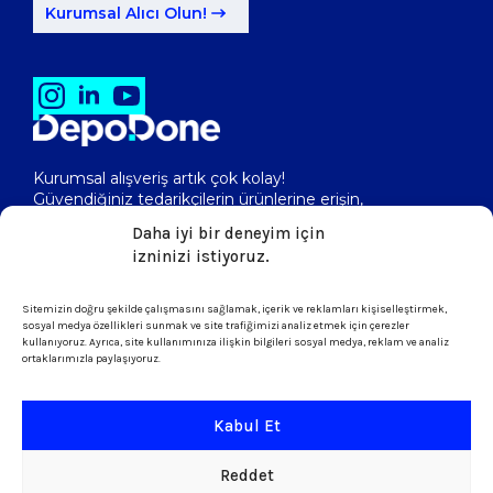
Kurumsal Alıcı Olun!
Kurumsal alışveriş artık çok kolay!
Güvendiğiniz tedarikçilerin ürünlerine erişin,
toptan fiyatlarını görerek, kolayca satın alın!
Daha iyi bir deneyim için
izninizi istiyoruz.
Sitemizin doğru şekilde çalışmasını sağlamak, içerik ve reklamları kişiselleştirmek,
isletme@depodone.com
sosyal medya özellikleri sunmak ve site trafiğimizi analiz etmek için çerezler
kullanıyoruz. Ayrıca, site kullanımınıza ilişkin bilgileri sosyal medya, reklam ve analiz
ortaklarımızla paylaşıyoruz.
+90 (539) 301 95 33
Kabul Et
Şartlar ve Koşullar
Reddet