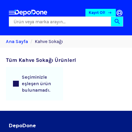
Kayıt Ol!
Ana Sayfa
Kahve Sokağı
Tüm Kahve Sokağı Ürünleri
Seçiminizle
eşleşen ürün
bulunamadı.
DepoDone
Gıda