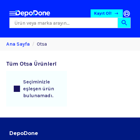
Kayıt Ol!
Ana Sayfa
Otsa
Tüm Otsa Ürünleri
Seçiminizle
eşleşen ürün
bulunamadı.
DepoDone
Gıda