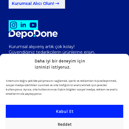
Kurumsal Alıcı Olun!
Kurumsal alışveriş artık çok kolay!
Güvendiğiniz tedarikçilerin ürünlerine erişin,
toptan fiyatlarını görerek, kolayca satın alın!
Daha iyi bir deneyim için
izninizi istiyoruz.
Sitemizin doğru şekilde çalışmasını sağlamak, içerik ve reklamları kişiselleştirmek,
isletme@depodone.com
sosyal medya özellikleri sunmak ve site trafiğimizi analiz etmek için çerezler
kullanıyoruz. Ayrıca, site kullanımınıza ilişkin bilgileri sosyal medya, reklam ve analiz
ortaklarımızla paylaşıyoruz.
+90 (539) 301 95 33
Kabul Et
Şartlar ve Koşullar
Reddet