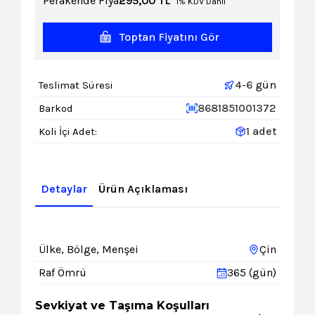
Perakende Fiyat:
295,00
TL
1% KDV Dahil
Toptan Fiyatını Gör
4-6 gün
Teslimat Süresi
8681851001372
Barkod
1 adet
Koli İçi Adet:
Detaylar
Ürün Açıklaması
Ülke, Bölge, Menşei
Çin
Raf Ömrü
365 (gün)
Sevkiyat ve Taşıma Koşulları