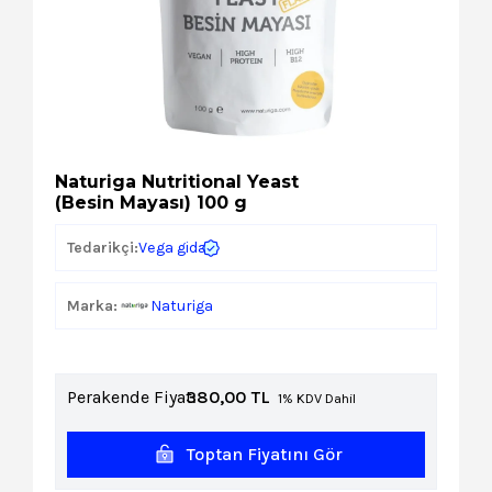
Kozmetik
Paket Servis Ürünleri
Naturiga Nutritional Yeast
(Besin Mayası) 100 g
Vega gida
Tedarikçi:
Marka:
Naturiga
Perakende Fiyat:
380,00
TL
1% KDV Dahil
Toptan Fiyatını Gör