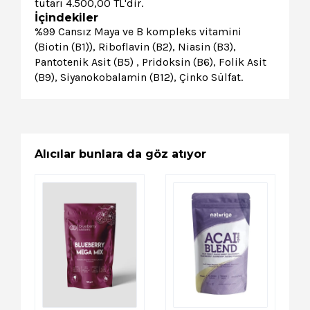
tutarı 4.500,00 TL'dir.
İçindekiler
%99 Cansız Maya ve B kompleks vitamini
(Biotin (B1)), Riboflavin (B2), Niasin (B3),
Pantotenik Asit (B5) , Pridoksin (B6), Folik Asit
(B9), Siyanokobalamin (B12), Çinko Sülfat.
Alıcılar bunlara da göz atıyor