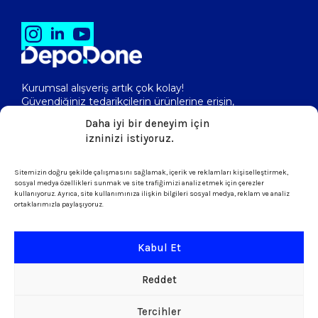
Kurumsal alışveriş artık çok kolay!
Güvendiğiniz tedarikçilerin ürünlerine erişin,
toptan fiyatlarını görerek, kolayca satın alın!
Daha iyi bir deneyim için
izninizi istiyoruz.
Sitemizin doğru şekilde çalışmasını sağlamak, içerik ve reklamları kişiselleştirmek,
isletme@depodone.com
sosyal medya özellikleri sunmak ve site trafiğimizi analiz etmek için çerezler
kullanıyoruz. Ayrıca, site kullanımınıza ilişkin bilgileri sosyal medya, reklam ve analiz
ortaklarımızla paylaşıyoruz.
+90 (539) 301 95 33
Kabul Et
Şartlar ve Koşullar
Reddet
KVKK & Çerez Politikası
Tercihler