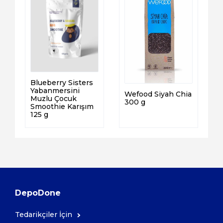
Blueberry Sisters
Yabanmersini
Wefood Siyah Chia
Muzlu Çocuk
300 g
Smoothie Karışım
125 g
DepoDone
Tedarikçiler İçin