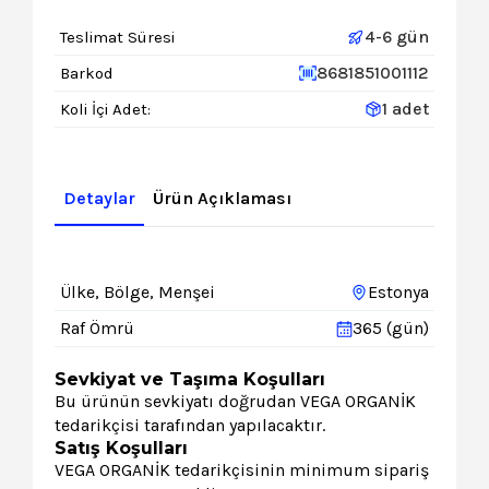
4-6 gün
Teslimat Süresi
8681851001112
Barkod
1 adet
Koli İçi Adet:
Detaylar
Ürün Açıklaması
Ülke, Bölge, Menşei
Estonya
Raf Ömrü
365 (gün)
Sevkiyat ve Taşıma Koşulları
Bu ürünün sevkiyatı doğrudan VEGA ORGANİK
tedarikçisi tarafından yapılacaktır.
Satış Koşulları
VEGA ORGANİK tedarikçisinin minimum sipariş