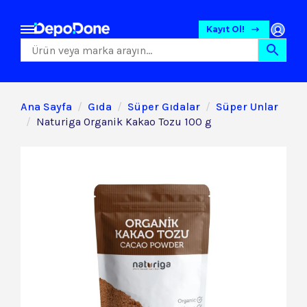
Kayıt Ol!
Ana Sayfa
Gıda
Süper Gıdalar
Süper Unlar
Naturiga Organik Kakao Tozu 100 g
Gıda