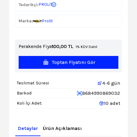
PROLIT
Tedarikçi:
Marka:
Prolit
Perakende Fiyat:
100,00
TL
1% KDV Dahil
Toptan Fiyatını Gör
4-6 gün
Teslimat Süresi
8684990869032
Barkod
10 adet
Koli İçi Adet:
Detaylar
Ürün Açıklaması