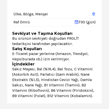
Ülke, Bölge, Menşei
Raf Ömrü
730 (gün)
Sevkiyat ve Taşıma Koşulları
Bu ürünün sevkiyatı doğrudan PROLİT
tedarikçisi tarafından yapılacaktır.
Satış Koşulları
E-Ticaret pazar yerlerine (Amazon, Trendyol,
Hepsiburada vb.) izin verilmiyor.
İçindekiler
Sakız Mayası, Bal (%19,4), Bal Tozu, C Vitamini
(Askorbik Asit), Parlatıcı (Gam Arabik), Nane
Ekstraktı (%1,5), Hindistan Cevizi Yağı, Damla
Sakızı, Nane Yağı, B1 Vitamini (Tiamin), B2
Vitamini (Riboflovin), B6 Vitamini (Piridoksin),
B9 Vitamini (Folat), B12 Vitamini (Kobalamin).