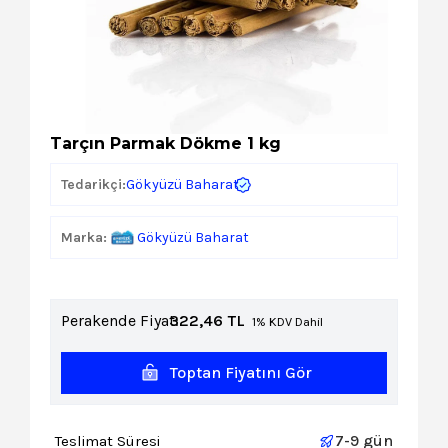
Kozmetik
Paket Servis Ürünleri
Tarçın Parmak Dökme 1 kg
Gökyüzü Baharat
Tedarikçi:
Marka:
Gökyüzü Baharat
Perakende Fiyat:
322,46
TL
1% KDV Dahil
Toptan Fiyatını Gör
7-9 gün
Teslimat Süresi