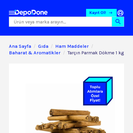
Kayıt Ol!
Ana Sayfa
Gıda
Ham Maddeler
Baharat & Aromatikler
Tarçın Parmak Dökme 1 kg
Gıda