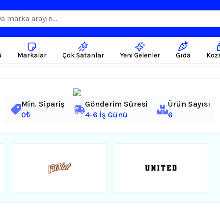
ü
Markalar
Çok Satanlar
Yeni Gelenler
Gıda
Koz
Min. Sipariş
Gönderim Süresi
Ürün Sayısı
0₺
4-6 İş Günü
6