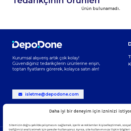
Tedarikçinin Ürünleri
Ürün bulunamadı.
T
Kurumsal alışveriş artık çok kolay!
Güvendiğiniz tedarikçilerin ürünlerine erişin,
K
toptan fiyatlarını görerek, kolayca satın alın!
isletme@depodone.com
+90 (539) 301 95 33
Daha iyi bir deneyim için izninizi istiyo
Sitemizin doğru şekilde çalışmasını sağlamak, içerik ve reklamları kişiselleştirmek, sosya
trafiğimizi analiz etmek için çerezler kullanıyoruz. Ayrıca, site kullanımınıza ilişkin bilgiler