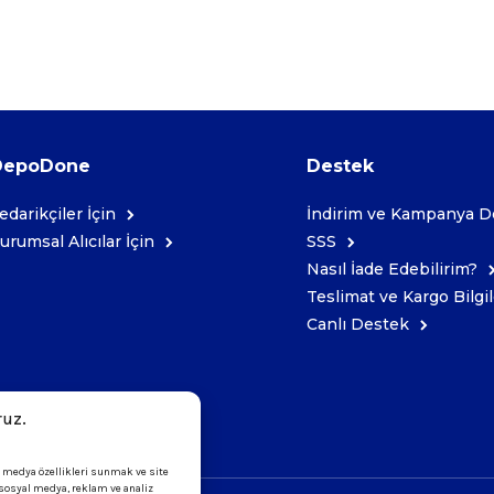
DepoDone
Destek
edarikçiler İçin
İndirim ve Kampanya De
urumsal Alıcılar İçin
SSS
Nasıl İade Edebilirim?
Teslimat ve Kargo Bilgil
Canlı Destek
ruz.
l medya özellikleri sunmak ve site
i sosyal medya, reklam ve analiz