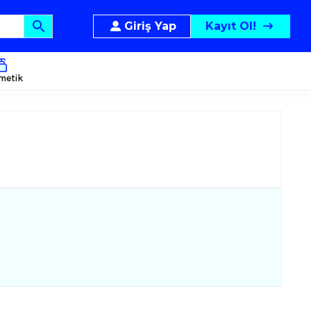
Giriş Yap
Kayıt Ol!
metik