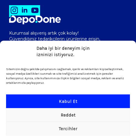
Kurumsal alışveriş artık çok kolay!
Güvendiğiniz tedarikçilerin ürünlerine erişin,
toptan fiyatlarını görerek, kolayca satın alın!
Daha iyi bir deneyim için
izninizi istiyoruz.
Sitemizin doğru şekilde çalışmasını sağlamak, içerik ve reklamları kişiselleştirmek,
isletme@depodone.com
sosyal medya özellikleri sunmak ve site trafiğimizi analiz etmek için çerezler
kullanıyoruz. Ayrıca, site kullanımınıza ilişkin bilgileri sosyal medya, reklam ve analiz
ortaklarımızla paylaşıyoruz.
+90 (539) 301 95 33
Kabul Et
Şartlar ve Koşullar
Reddet
KVKK & Çerez Politikası
Tercihler
Copyright © 2026 DepoDone. Tüm Hakları sakldır.