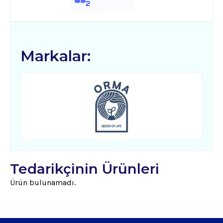
2
Kozmetik
Markalar:
Paket Servis Ürünleri
Tedarikçinin Ürünleri
Ürün bulunamadı.