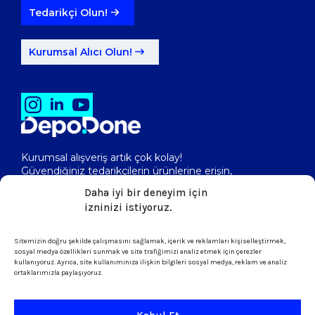
Tedarikçi Olun!
Kurumsal Alıcı Olun!
Kurumsal alışveriş artık çok kolay!
Güvendiğiniz tedarikçilerin ürünlerine erişin,
toptan fiyatlarını görerek, kolayca satın alın!
Daha iyi bir deneyim için
izninizi istiyoruz.
Sitemizin doğru şekilde çalışmasını sağlamak, içerik ve reklamları kişiselleştirmek,
isletme@depodone.com
sosyal medya özellikleri sunmak ve site trafiğimizi analiz etmek için çerezler
kullanıyoruz. Ayrıca, site kullanımınıza ilişkin bilgileri sosyal medya, reklam ve analiz
ortaklarımızla paylaşıyoruz.
+90 (539) 301 95 33