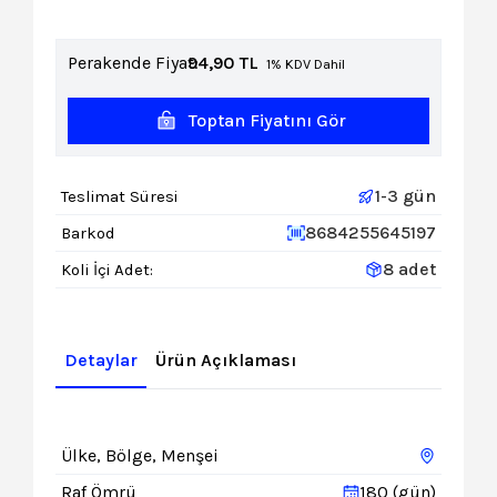
Perakende Fiyat:
94,90
TL
1% KDV Dahil
Toptan Fiyatını Gör
1-3 gün
Teslimat Süresi
8684255645197
Barkod
8 adet
Koli İçi Adet:
Detaylar
Ürün Açıklaması
Ülke, Bölge, Menşei
Raf Ömrü
180 (gün)