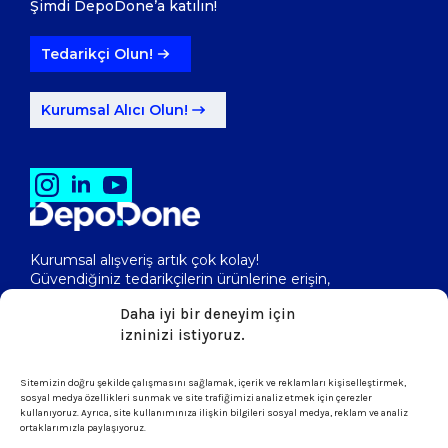
Şimdi DepoDone’a katılın!
Tedarikçi Olun!
Kurumsal Alıcı Olun!
Kurumsal alışveriş artık çok kolay!
Güvendiğiniz tedarikçilerin ürünlerine erişin,
toptan fiyatlarını görerek, kolayca satın alın!
Daha iyi bir deneyim için
izninizi istiyoruz.
isletme@depodone.com
Sitemizin doğru şekilde çalışmasını sağlamak, içerik ve reklamları kişiselleştirmek,
sosyal medya özellikleri sunmak ve site trafiğimizi analiz etmek için çerezler
kullanıyoruz. Ayrıca, site kullanımınıza ilişkin bilgileri sosyal medya, reklam ve analiz
ortaklarımızla paylaşıyoruz.
+90 (539) 301 95 33