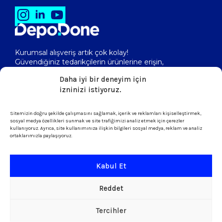
Kurumsal alışveriş artık çok kolay!
Güvendiğiniz tedarikçilerin ürünlerine erişin,
toptan fiyatlarını görerek, kolayca satın alın!
Daha iyi bir deneyim için
izninizi istiyoruz.
isletme@depodone.com
Sitemizin doğru şekilde çalışmasını sağlamak, içerik ve reklamları kişiselleştirmek,
sosyal medya özellikleri sunmak ve site trafiğimizi analiz etmek için çerezler
kullanıyoruz. Ayrıca, site kullanımınıza ilişkin bilgileri sosyal medya, reklam ve analiz
ortaklarımızla paylaşıyoruz.
+90 (539) 301 95 33
Kabul Et
Şartlar ve Koşullar
Reddet
KVKK & Çerez Politikası
Tercihler
Copyright © 2026 DepoDone. Tüm Hakları sakldır.