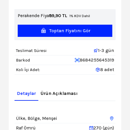
Perakende Fiyat:
99,90
TL
1% KDV Dahil
Toptan Fiyatını Gör
1-3 gün
Teslimat Süresi
8684255645319
Barkod
8 adet
Koli İçi Adet:
Detaylar
Ürün Açıklaması
Ülke, Bölge, Menşei
Raf Ömrü
270 (gün)