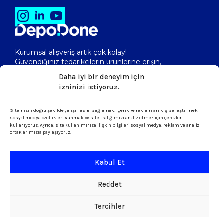
Kurumsal alışveriş artık çok kolay!
Güvendiğiniz tedarikçilerin ürünlerine erişin,
toptan fiyatlarını görerek, kolayca satın alın!
Daha iyi bir deneyim için
izninizi istiyoruz.
Sitemizin doğru şekilde çalışmasını sağlamak, içerik ve reklamları kişiselleştirmek,
isletme@depodone.com
sosyal medya özellikleri sunmak ve site trafiğimizi analiz etmek için çerezler
kullanıyoruz. Ayrıca, site kullanımınıza ilişkin bilgileri sosyal medya, reklam ve analiz
ortaklarımızla paylaşıyoruz.
+90 (539) 301 95 33
Kabul Et
Şartlar ve Koşullar
Reddet
KVKK & Çerez Politikası
Tercihler
Copyright © 2026 DepoDone. Tüm Hakları sakldır.