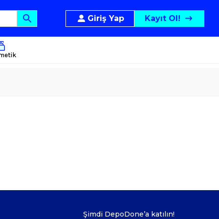
Giriş Yap
Kayıt Ol!
metik
Şimdi DepoDone’a katılın!