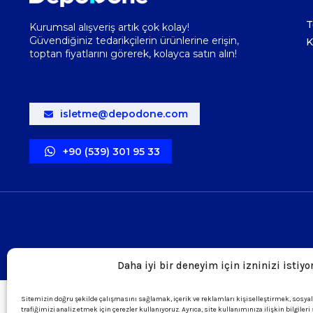
T
Kurumsal alışveriş artık çok kolay!
Güvendiğiniz tedarikçilerin ürünlerine erişin,
K
toptan fiyatlarını görerek, kolayca satın alın!
isletme@depodone.com
+90 (539) 301 95 33
Daha iyi bir deneyim için izninizi istiyo
Sitemizin doğru şekilde çalışmasını sağlamak, içerik ve reklamları kişiselleştirmek, sosya
trafiğimizi analiz etmek için çerezler kullanıyoruz. Ayrıca, site kullanımınıza ilişkin bilgiler