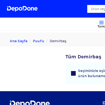
Tüm
Ana Sayfa
PuuFu
Demirbaş
Tüm Demirbaş
Seçiminizle eş
ürün bulunama