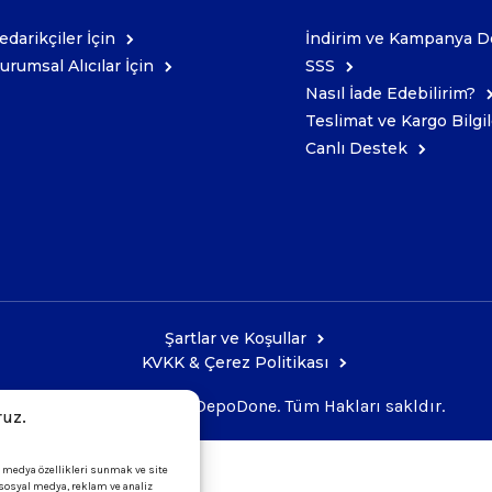
edarikçiler İçin
İndirim ve Kampanya De
urumsal Alıcılar İçin
SSS
Nasıl İade Edebilirim?
Teslimat ve Kargo Bilgil
Canlı Destek
Şartlar ve Koşullar
KVKK & Çerez Politikası
Copyright © 2026 DepoDone. Tüm Hakları sakldır.
ruz.
l medya özellikleri sunmak ve site
i sosyal medya, reklam ve analiz