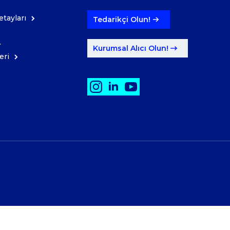
tayları
Tedarikçi Olun!
Kurumsal Alıcı Olun!
eri