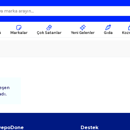
ü
Markalar
Çok Satanlar
Yeni Gelenler
Gıda
Koz
leşen
dı.
DepoDone
Destek