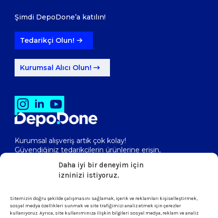
Şimdi DepoDone’a katılın!
Tedarikçi Olun!
Kurumsal Alıcı Olun!
Kurumsal alışveriş artık çok kolay!
Güvendiğiniz tedarikçilerin ürünlerine erişin,
toptan fiyatlarını görerek, kolayca satın alın!
Daha iyi bir deneyim için
izninizi istiyoruz.
Sitemizin doğru şekilde çalışmasını sağlamak, içerik ve reklamları kişiselleştirmek,
isletme@depodone.com
sosyal medya özellikleri sunmak ve site trafiğimizi analiz etmek için çerezler
kullanıyoruz. Ayrıca, site kullanımınıza ilişkin bilgileri sosyal medya, reklam ve analiz