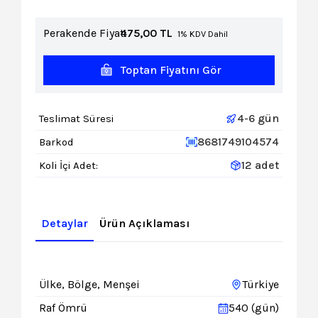
Perakende Fiyat:
475,00
TL
1% KDV Dahil
Toptan Fiyatını Gör
4-6 gün
Teslimat Süresi
8681749104574
Barkod
12 adet
Koli İçi Adet:
Detaylar
Ürün Açıklaması
Ülke, Bölge, Menşei
Türkiye
Raf Ömrü
540 (gün)