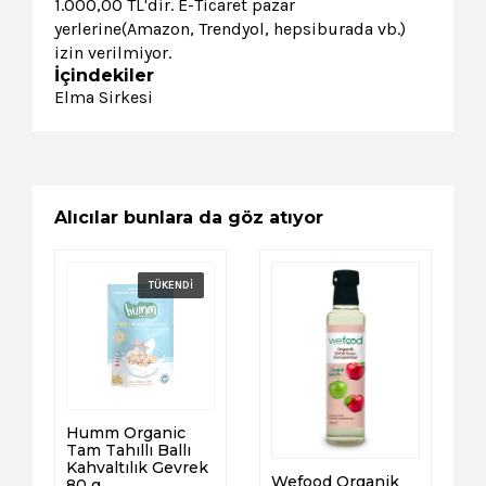
1.000,00 TL'dir. E-Ticaret pazar
yerlerine(Amazon, Trendyol, hepsiburada vb.)
izin verilmiyor.
İçindekiler
Elma Sirkesi
Alıcılar bunlara da göz atıyor
Humm Organic
Tam Tahıllı Ballı
Kahvaltılık Gevrek
Wefood Organik
80 g