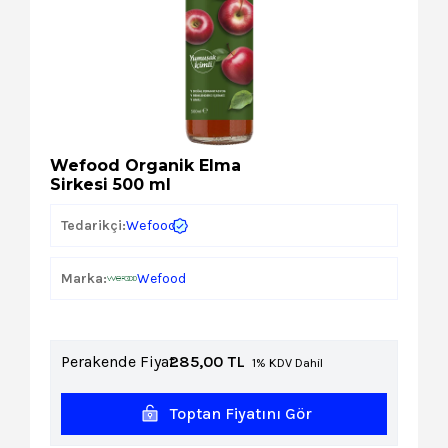
Kozmetik
Paket Servis Ürünleri
Wefood Organik Elma
Sirkesi 500 ml
Wefood
Tedarikçi:
Marka:
Wefood
Perakende Fiyat:
285,00
TL
1% KDV Dahil
Toptan Fiyatını Gör