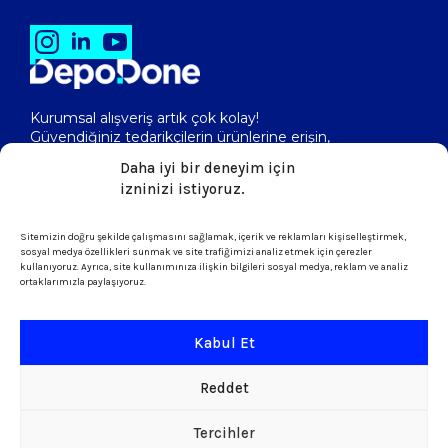
Kurumsal alışveriş artık çok kolay!
Güvendiğiniz tedarikçilerin ürünlerine erişin,
toptan fiyatlarını görerek, kolayca satın alın!
Daha iyi bir deneyim için
izninizi istiyoruz.
Sitemizin doğru şekilde çalışmasını sağlamak, içerik ve reklamları kişiselleştirmek,
isletme@depodone.com
sosyal medya özellikleri sunmak ve site trafiğimizi analiz etmek için çerezler
kullanıyoruz. Ayrıca, site kullanımınıza ilişkin bilgileri sosyal medya, reklam ve analiz
ortaklarımızla paylaşıyoruz.
+90 (539) 301 95 33
Kabul Et
Şartlar ve Koşullar
Reddet
KVKK & Çerez Politikası
Tercihler