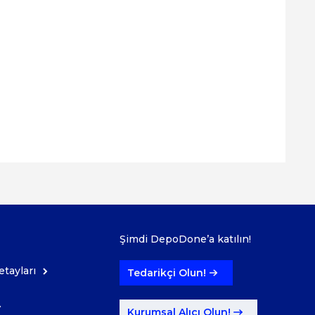
Şimdi DepoDone’a katılın!
tayları
Tedarikçi Olun!
Kurumsal Alıcı Olun!