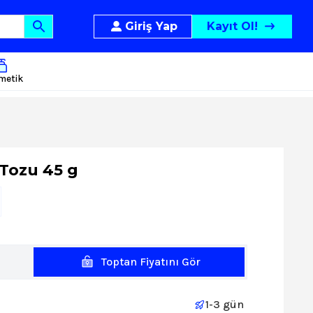
Giriş Yap
Kayıt Ol!
metik
Tozu 45 g
Toptan Fiyatını Gör
1-3 gün