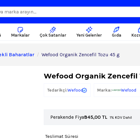
ü
Markalar
Çok Satanlar
Yeni Gelenler
Gıda
Koz
ekli Baharatlar
Wefood Organik Zencefil Tozu 45 g
Wefood Organik Zencefil 
Wefood
Tedarikçi:
Marka:
Wefood
Perakende Fiyat:
345,00
TL
1% KDV Dahil
Teslimat Süresi