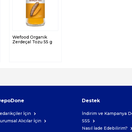
Wefood Organik
Zerdeçal Tozu 55 g
DepoDone
Destek
edarikçiler İçin
İndirim ve Kampanya De
urumsal Alıcılar İçin
SSS
Nasıl İade Edebilirim?