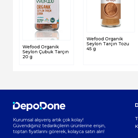
Wefood Organik
Seylon Tarçın Tozu
Wefood Organik
45 g
Seylon Çubuk Tarçın
20 g
T
Kurumsal alışveriş artık çok kolay!
Güvendiğiniz tedarikçilerin ürünlerine erişin,
K
toptan fiyatlarını görerek, kolayca satın alın!