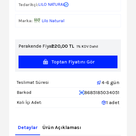
LILO NATURAL
Tedarikçi:
Marka:
Lilo Natural
Perakende Fiyat:
220,00
TL
1% KDV Dahil
Toptan Fiyatını Gör
4-6 gün
Teslimat Süresi
8685185034051
Barkod
1 adet
Koli İçi Adet:
Detaylar
Ürün Açıklaması