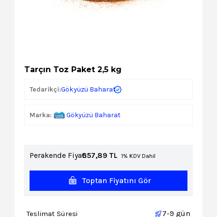
Kozmetik
Paket Servis Ürünleri
Tarçın Toz Paket 2,5 kg
Gökyüzü Baharat
Tedarikçi:
Marka:
Gökyüzü Baharat
Perakende Fiyat:
657,89
TL
1% KDV Dahil
Toptan Fiyatını Gör
7-9 gün
Teslimat Süresi