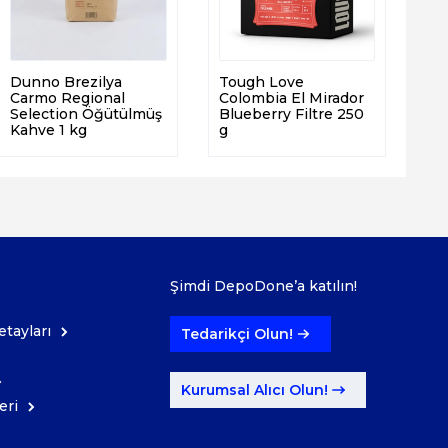
Dunno Brezilya
Tough Love
Carmo Regional
Colombia El Mirador
Selection Öğütülmüş
Blueberry Filtre 250
Kahve 1 kg
g
Şimdi DepoDone’a katılın!
tayları
Tedarikçi Olun!
Kurumsal Alıcı Olun!
eri