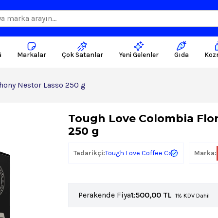
ü
Markalar
Çok Satanlar
Yeni Gelenler
Gıda
Koz
hony Nestor Lasso 250 g
Tough Love Colombia Flo
250 g
Tough Love Coffee Co
Tedarikçi:
Marka:
Perakende Fiyat:
1.500,00
TL
1% KDV Dahil