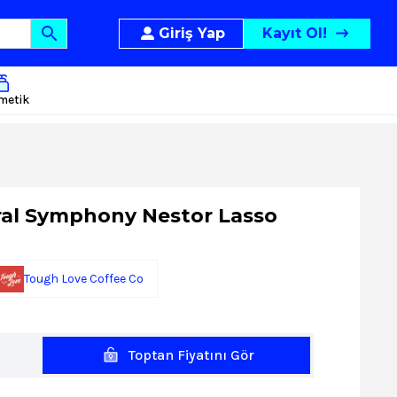
Giriş Yap
Kayıt Ol!
metik
ral Symphony Nestor Lasso
Tough Love Coffee Co
Toptan Fiyatını Gör