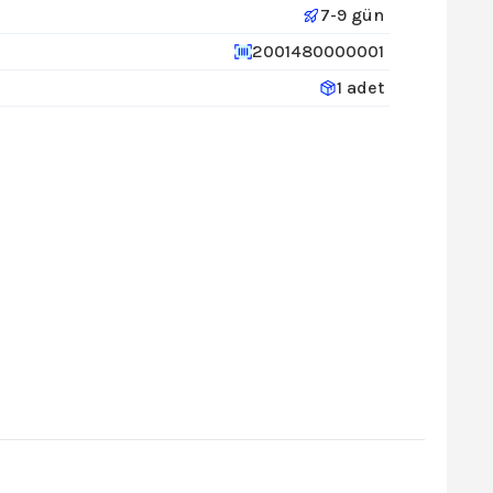
7-9 gün
2001480000001
1 adet