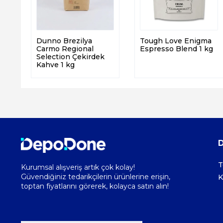
Dunno Brezilya
Tough Love Enigma
Carmo Regional
Espresso Blend 1 kg
Selection Çekirdek
Kahve 1 kg
T
Kurumsal alışveriş artık çok kolay!
Güvendiğiniz tedarikçilerin ürünlerine erişin,
K
toptan fiyatlarını görerek, kolayca satın alın!