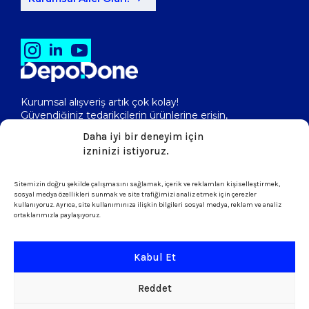
Kurumsal alışveriş artık çok kolay!
Güvendiğiniz tedarikçilerin ürünlerine erişin,
toptan fiyatlarını görerek, kolayca satın alın!
Daha iyi bir deneyim için
izninizi istiyoruz.
Sitemizin doğru şekilde çalışmasını sağlamak, içerik ve reklamları kişiselleştirmek,
isletme@depodone.com
sosyal medya özellikleri sunmak ve site trafiğimizi analiz etmek için çerezler
kullanıyoruz. Ayrıca, site kullanımınıza ilişkin bilgileri sosyal medya, reklam ve analiz
ortaklarımızla paylaşıyoruz.
+90 (539) 301 95 33
Kabul Et
Şartlar ve Koşullar
Reddet
KVKK & Çerez Politikası