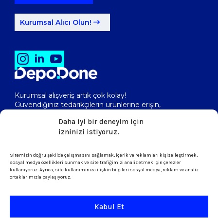
Kurumsal Alıcı Olun!
Kurumsal alışveriş artık çok kolay!
Güvendiğiniz tedarikçilerin ürünlerine erişin,
toptan fiyatlarını görerek, kolayca satın alın!
Daha iyi bir deneyim için
izninizi istiyoruz.
isletme@depodone.com
Sitemizin doğru şekilde çalışmasını sağlamak, içerik ve reklamları kişiselleştirmek,
sosyal medya özellikleri sunmak ve site trafiğimizi analiz etmek için çerezler
kullanıyoruz. Ayrıca, site kullanımınıza ilişkin bilgileri sosyal medya, reklam ve analiz
ortaklarımızla paylaşıyoruz.
+90 (539) 301 95 33
Kabul Et