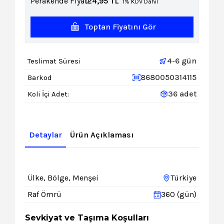
Perakende Fiyat:
124,95
TL
1% KDV Dahil
Toptan Fiyatını Gör
4-6 gün
Teslimat Süresi
8680050314115
Barkod
36 adet
Koli İçi Adet:
Detaylar
Ürün Açıklaması
Ülke, Bölge, Menşei
Türkiye
Raf Ömrü
360 (gün)
Sevkiyat ve Taşıma Koşulları